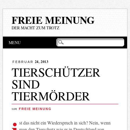
FREIE MEINUNG
DER MACHT ZUM TROTZ
Hauptmenü
Zum
MENU
Inhalt
springen
24, 2013
FEBRUAR
TIERSCHÜTZER
SIND
TIERMÖRDER
von
FREIE MEINUNG
i
st das nicht ein Wiederspruch in sich? Nein, wenn
man den Tierschutz wie er in Deutschland von