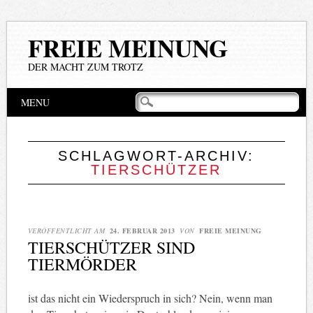
FREIE MEINUNG
DER MACHT ZUM TROTZ
Hauptmenü
Zum
MENU
Inhalt
springen
SCHLAGWORT-ARCHIV:
TIERSCHÜTZER
VERÖFFENTLICHT AM
24. FEBRUAR 2013
VON
FREIE MEINUNG
TIERSCHÜTZER SIND
TIERMÖRDER
ist das nicht ein Wiederspruch in sich? Nein, wenn man