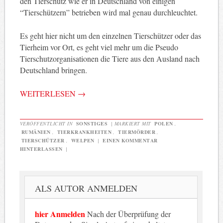
den Tierschutz wie er in Deutschland von einigen
“Tierschützern” betrieben wird mal genau durchleuchtet.
Es geht hier nicht um den einzelnen Tierschützer oder das
Tierheim vor Ort, es geht viel mehr um die Pseudo
Tierschutzorganisationen die Tiere aus den Ausland nach
Deutschland bringen.
WEITERLESEN
→
VERÖFFENTLICHT IN
SONSTIGES
|
MARKIERT MIT
POLEN
,
RUMÄNIEN
,
TIERKRANKHEITEN
,
TIERMÖRDER
,
TIERSCHÜTZER
,
WELPEN
|
EINEN KOMMENTAR
HINTERLASSEN
|
ALS AUTOR ANMELDEN
hier Anmelden
Nach der Überprüfung der