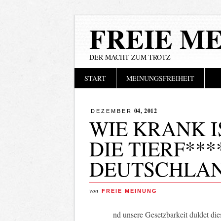
FREIE M
DER MACHT ZUM TROTZ
Hauptmenü
Zum
START
MEINUNGSFREIHEIT
Inhalt
springen
04, 2012
DEZEMBER
WIE KRANK IS
DIE TIERF**
DEUTSCHLA
von
FREIE MEINUNG
nd unsere Gesetzbarkeit duldet di