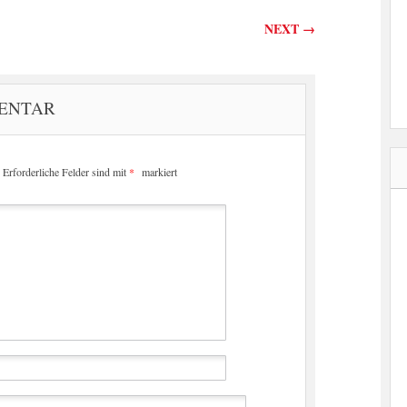
on
NEXT
→
MENTAR
Erforderliche Felder sind mit
*
markiert