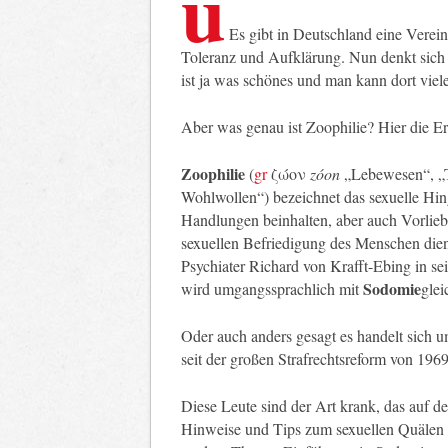
u
Es gibt in Deutschland eine Ver
Toleranz und Aufklärung. Nun denkt sich 
ist ja was schönes und man kann dort viel
Aber was genau ist Zoophilie? Hier die E
Zoophilie
(
gr
ζώον
zóon
„Lebewesen“, „Ti
Wohlwollen“) bezeichnet das sexuelle Hin
Handlungen beinhalten, aber auch Vorlieb
sexuellen Befriedigung des Menschen die
Psychiater Richard von Krafft-Ebing in 
Sodomie
wird umgangssprachlich mit
glei
Oder auch anders gesagt es handelt sich 
seit der großen Strafrechtsreform von 1969
Diese Leute sind der Art krank, das auf der
Hinweise und Tips zum sexuellen Quälen 