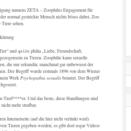
einigung namens ZETA – Zoophiles Engagement für
der normal gestrickte Mensch nichts böses dabei, Zoo
e Tiere sehen.
rklärung
er“ und φιλία philia „Liebe, Freundschaft,
gezogensein zu Tieren. Zoophilie kann sexuelle
en, die nur sekundär, manchmal gar unbewusst der
nen. Der Begriff wurde erstmals 1896 von dem Wiener
seinem Werk
Psychopathia sexualis
benutzt. Der Begriff
chgesetzt.
um Tierf****er. Und das beste, diese Handlungen sind
 nicht mehr strafbar.
en Internetseite (auf die hier nicht verlinkt wird)
von Tieren gegeben werden, es gibt dort sogar Videos