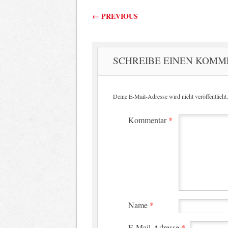
Beitragsnavigati
←
PREVIOUS
SCHREIBE EINEN KOM
Deine E-Mail-Adresse wird nicht veröffentlicht.
Kommentar
*
Name
*
E-Mail-Adresse
*