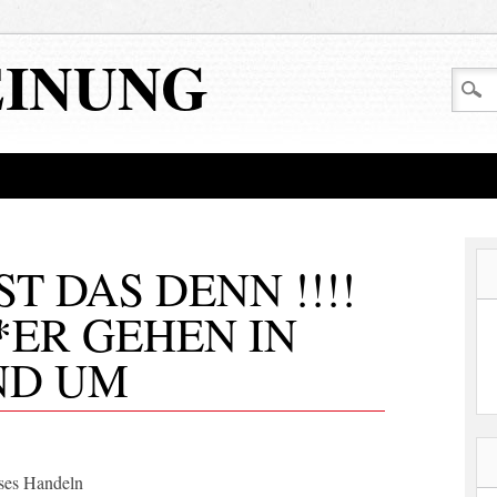
EINUNG
T DAS DENN !!!!
**ER GEHEN IN
ND UM
eses Handeln