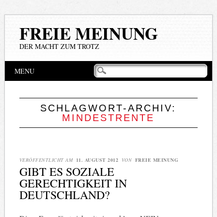
FREIE MEINUNG
DER MACHT ZUM TROTZ
Hauptmenü
Zum
MENU
Inhalt
springen
SCHLAGWORT-ARCHIV:
MINDESTRENTE
VERÖFFENTLICHT AM
11. AUGUST 2012
VON
FREIE MEINUNG
GIBT ES SOZIALE
GERECHTIGKEIT IN
DEUTSCHLAND?