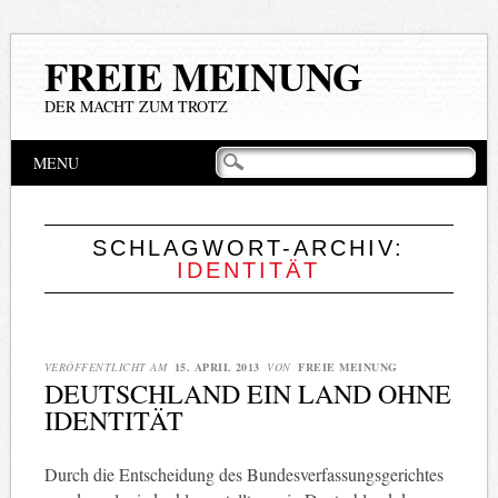
FREIE MEINUNG
DER MACHT ZUM TROTZ
Hauptmenü
Zum
MENU
Inhalt
springen
SCHLAGWORT-ARCHIV:
IDENTITÄT
VERÖFFENTLICHT AM
15. APRIL 2013
VON
FREIE MEINUNG
DEUTSCHLAND EIN LAND OHNE
IDENTITÄT
Durch die Entscheidung des Bundesverfassungsgerichtes