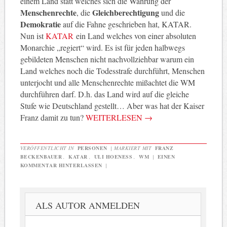
einem Land statt welches sich die Wahrung der
Menschenrechte
Gleichberechtigung
, die
und die
Demokratie
auf die Fahne geschrieben hat, KATAR.
Nun ist
KATAR
ein Land welches von einer absoluten
Monarchie „regiert“ wird. Es ist für jeden halbwegs
gebildeten Menschen nicht nachvollziehbar warum ein
Land welches noch die Todesstrafe durchführt, Menschen
unterjocht und alle Menschenrechte mißachtet die WM
durchführen darf. D.h. das Land wird auf die gleiche
Stufe wie Deutschland gestellt… Aber was hat der Kaiser
Franz damit zu tun?
WEITERLESEN
→
VERÖFFENTLICHT IN
PERSONEN
|
MARKIERT MIT
FRANZ
BECKENBAUER
,
KATAR
,
ULI HOENESS
,
WM
|
EINEN
KOMMENTAR HINTERLASSEN
|
ALS AUTOR ANMELDEN