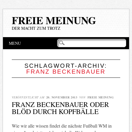
FREIE MEINUNG
DER MACHT ZUM TROTZ
Hauptmenü
Zum
MENU
Inhalt
springen
SCHLAGWORT-ARCHIV:
FRANZ BECKENBAUER
VERÖFFENTLICHT AM
20. NOVEMBER 2013
VON
FREIE MEINUNG
FRANZ BECKENBAUER ODER
BLÖD DURCH KOPFBÄLLE
Wie wir alle wissen findet die nächste Fußball WM in