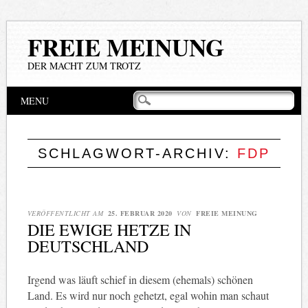
FREIE MEINUNG
DER MACHT ZUM TROTZ
Hauptmenü
Zum
MENU
Inhalt
springen
SCHLAGWORT-ARCHIV:
FDP
VERÖFFENTLICHT AM
25. FEBRUAR 2020
VON
FREIE MEINUNG
DIE EWIGE HETZE IN
DEUTSCHLAND
Irgend was läuft schief in diesem (ehemals) schönen
Land. Es wird nur noch gehetzt, egal wohin man schaut