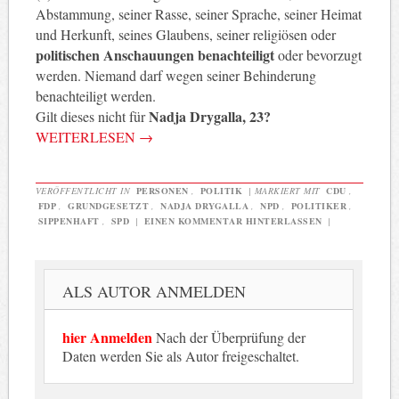
Abstammung, seiner Rasse, seiner Sprache, seiner Heimat
und Herkunft, seines Glaubens, seiner religiösen oder
politischen Anschauungen benachteiligt
oder bevorzugt
werden. Niemand darf wegen seiner Behinderung
benachteiligt werden.
Nadja Drygalla
, 23?
Gilt dieses nicht für
WEITERLESEN
→
VERÖFFENTLICHT IN
PERSONEN
,
POLITIK
|
MARKIERT MIT
CDU
,
FDP
,
GRUNDGESETZT
,
NADJA DRYGALLA
,
NPD
,
POLITIKER
,
SIPPENHAFT
,
SPD
|
EINEN KOMMENTAR HINTERLASSEN
|
ALS AUTOR ANMELDEN
hier Anmelden
Nach der Überprüfung der
Daten werden Sie als Autor freigeschaltet.