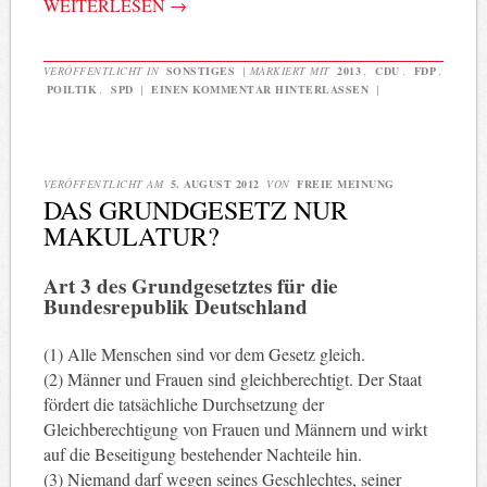
WEITERLESEN
→
VERÖFFENTLICHT IN
SONSTIGES
|
MARKIERT MIT
2013
,
CDU
,
FDP
,
POILTIK
,
SPD
|
EINEN KOMMENTAR HINTERLASSEN
|
VERÖFFENTLICHT AM
5. AUGUST 2012
VON
FREIE MEINUNG
DAS GRUNDGESETZ NUR
MAKULATUR?
Art 3 des Grundgesetztes für die
Bundesrepublik Deutschland
(1) Alle Menschen sind vor dem Gesetz gleich.
(2) Männer und Frauen sind gleichberechtigt. Der Staat
fördert die tatsächliche Durchsetzung der
Gleichberechtigung von Frauen und Männern und wirkt
auf die Beseitigung bestehender Nachteile hin.
(3) Niemand darf wegen seines Geschlechtes, seiner