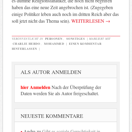
es dumme Religionsfanatiker, die noch nicht begriffen
haben das eine neue Zeit angebrochen ist. (Zugegeben
einige Politiker leben auch noch im dritten Reich aber das
soll jetzt nicht das Thema sein).
WEITERLESEN
→
VERÖFFENTLICHT IN
PERSONEN
,
SONSTIGES
|
MARKIERT MIT
CHARLIE HEBDO
,
MOHAMMED
|
EINEN KOMMENTAR
HINTERLASSEN
|
ALS AUTOR ANMELDEN
hier Anmelden
Nach der Überprüfung der
Daten werden Sie als Autor freigeschaltet.
NEUESTE KOMMENTARE
Andre
zu
Gibt es soziale Gerechtigkeit in