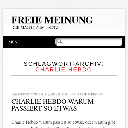
FREIE MEINUNG
DER MACHT ZUM TROTZ
Hauptmenü
Zum
MENU
Inhalt
springen
SCHLAGWORT-ARCHIV:
CHARLIE HEBDO
VERÖFFENTLICHT AM
8. JANUAR 2015
VON
FREIE MEINUNG
CHARLIE HEBDO WARUM
PASSIERT SO ETWAS
Charlie Hebdo warum passiert so etwas, oder warum gibt