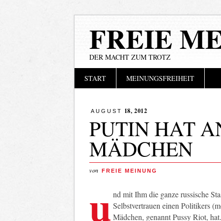
FREIE M
DER MACHT ZUM TROTZ
Hauptmenü
Zum
START
MEINUNGSFREIHEIT
Inhalt
springen
18, 2012
AUGUST
PUTIN HAT A
MÄDCHEN
von
FREIE MEINUNG
u
nd mit Ihm die ganze russische St
Selbstvertrauen einen Politikers (
Mädchen, genannt Pussy Riot, hat.