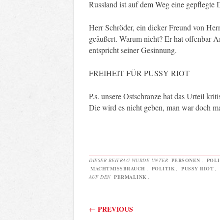
Russland ist auf dem Weg eine gepflegte 
Herr Schröder, ein dicker Freund von Her
geäußert. Warum nicht? Er hat offenbar Ang
entspricht seiner Gesinnung.
FREIHEIT FÜR PUSSY RIOT
P.s. unsere Ostschranze hat das Urteil krit
Die wird es nicht geben, man war doch m
DIESER BEITRAG WURDE UNTER
PERSONEN
,
POLI
MACHTMISSBRAUCH
,
POLITIK
,
PUSSY RIOT
,
AUF DEN
PERMALINK
.
Beitragsnavigati
←
PREVIOUS