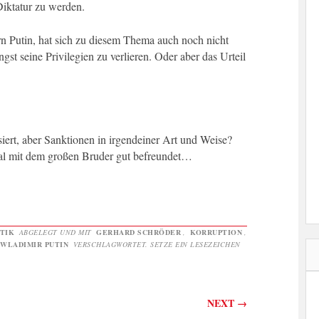
Diktatur zu werden.
rn Putin, hat sich zu diesem Thema auch noch nicht
st seine Privilegien zu verlieren. Oder aber das Urteil
isiert, aber Sanktionen in irgendeiner Art und Weise?
al mit dem großen Bruder gut befreundet…
TIK
ABGELEGT UND MIT
GERHARD SCHRÖDER
,
KORRUPTION
,
WLADIMIR PUTIN
VERSCHLAGWORTET. SETZE EIN LESEZEICHEN
on
NEXT
→