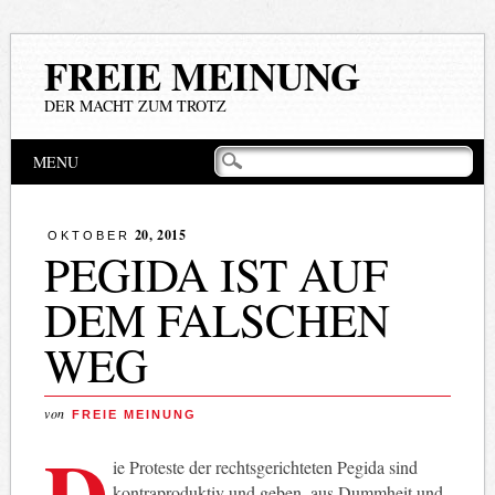
FREIE MEINUNG
DER MACHT ZUM TROTZ
Hauptmenü
Zum
MENU
Inhalt
springen
20, 2015
OKTOBER
PEGIDA IST AUF
DEM FALSCHEN
WEG
von
FREIE MEINUNG
D
ie Proteste der rechtsgerichteten Pegida sind
kontraproduktiv und geben, aus Dummheit und