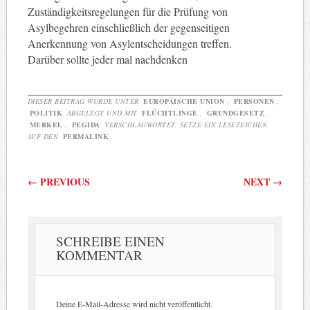
Zuständigkeitsregelungen für die Prüfung von
Asylbegehren einschließlich der gegenseitigen
Anerkennung von Asylentscheidungen treffen.
Darüber sollte jeder mal nachdenken
DIESER BEITRAG WURDE UNTER
EUROPÄISCHE UNION
,
PERSONEN
,
POLITIK
ABGELEGT UND MIT
FLÜCHTLINGE
,
GRUNDGESETZ
,
MERKEL
,
PEGIDA
VERSCHLAGWORTET. SETZE EIN LESEZEICHEN
AUF DEN
PERMALINK
.
Beitragsnavigation
←
PREVIOUS
NEXT
→
SCHREIBE EINEN
KOMMENTAR
Deine E-Mail-Adresse wird nicht veröffentlicht.