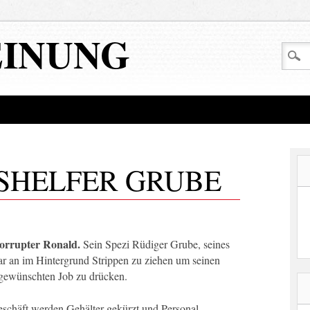
EINUNG
SHELFER GRUBE
orrupter Ronald.
Sein Spezi Rüdiger Grube, seines
ar an im Hintergrund Strippen zu ziehen um seinen
 gewünschten Job zu drücken.
schäft werden Gehälter gekürzt und Personal