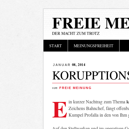
FREIE M
DER MACHT ZUM TROTZ
Hauptmenü
Zum
START
MEINUNGSFREIHEIT
Inhalt
springen
08, 2014
JANUAR
KORUPPTION
von
FREIE MEINUNG
E
k
in kurzer Nachtrag zum Thema
Zeichens Bahnchef, fängt offenb
Kumpel Profalla in den von Ihm
Auf den Stellwerken und im operativen Ge