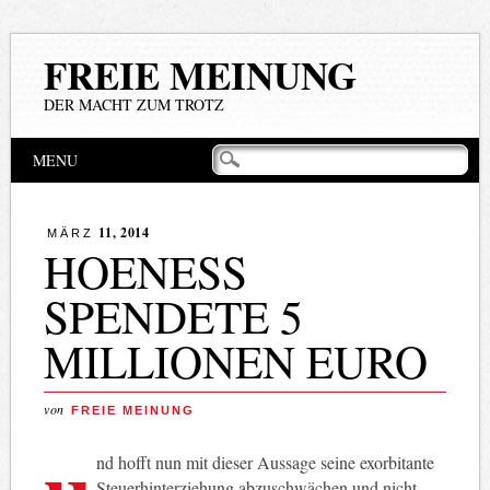
FREIE MEINUNG
DER MACHT ZUM TROTZ
Hauptmenü
Zum
MENU
Inhalt
springen
11, 2014
MÄRZ
HOENESS S
PENDETE 5 M
ILLIONEN EURO
von
FREIE MEINUNG
u
nd hofft nun mit dieser Aussage seine exorbitante
Steuerhinterziehung abzuschwächen und nicht,