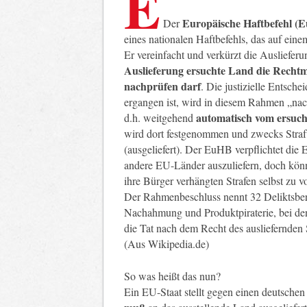
E
Europäische Haftbefehl (
Der
eines nationalen Haftbefehls, das auf ei
Er vereinfacht und verkürzt die Ausliefer
Auslieferung ersuchte Land die Rechtmä
nachprüfen darf
. Die justizielle Entsch
ergangen ist, wird in diesem Rahmen „na
automatisch vom ersuch
d.h. weitgehend
wird dort festgenommen und zwecks Straf
(ausgeliefert). Der EuHB verpflichtet die 
andere EU-Länder auszuliefern, doch könn
ihre Bürger verhängten Strafen selbst zu vo
Der Rahmenbeschluss nennt 32 Deliktsbere
Nachahmung und Produktpiraterie, bei de
die Tat nach dem Recht des ausliefernden
(Aus Wikipedia.de)
So was heißt das nun?
Ein EU-Staat stellt gegen einen deutschen