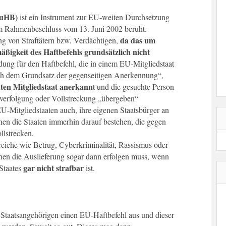
EuHB)
ist ein Instrument zur EU-weiten Durchsetzung
nem Rahmenbeschluss vom 13. Juni 2002 beruht.
da das um
ung von Straftätern bzw. Verdächtigen,
ßigkeit des Haftbefehls grundsätzlich nicht
eidung für den Haftbefehl, die in einem EU-Mitgliedstaat
ch dem Grundsatz der gegenseitigen Anerkennung“,
ten Mitgliedstaat anerkann
t und die gesuchte Person
verfolgung oder Vollstreckung „übergeben“
EU-Mitgliedstaaten auch, ihre eigenen Staatsbürger an
en die Staaten immerhin darauf bestehen, die gegen
llstrecken.
iche wie Betrug, Cyberkriminalität, Rassismus oder
nen die Auslieferung sogar dann erfolgen muss, wenn
gar nicht strafbar
 Staates
ist.
 Staatsangehörigen einen EU-Haftbefehl aus und dieser