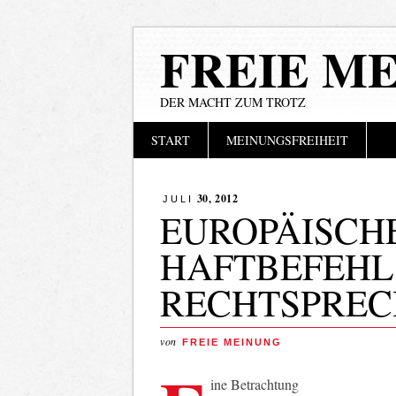
FREIE M
DER MACHT ZUM TROTZ
Hauptmenü
Zum
START
MEINUNGSFREIHEIT
Inhalt
springen
30, 2012
JULI
EUROPÄISCH
HAFTBEFEHL
RECHTSPREC
von
FREIE MEINUNG
ine Betrachtung