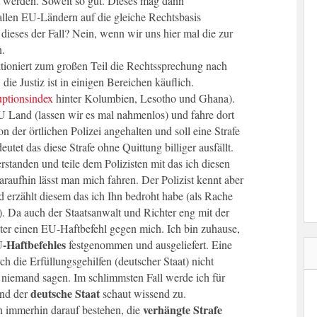
t werden. Soweit so gut. Dieses mag dann
allen EU-Ländern auf die gleiche Rechtsbasis
 dieses der Fall? Nein, wenn wir uns hier mal die zur
.
tioniert zum großen Teil die Rechtssprechung nach
ie Justiz ist in einigen Bereichen käuflich.
uptionsindex
hinter Kolumbien, Lesotho und Ghana).
 Land (lassen wir es mal nahmenlos) und fahre dort
 der örtlichen Polizei angehalten und soll eine Strafe
eutet das diese Strafe ohne Quittung billiger ausfällt.
erstanden und teile dem Polizisten mit das ich diesen
aufhin lässt man mich fahren. Der Polizist kennt aber
d erzählt diesem das ich Ihn bedroht habe (als Rache
). Da auch der Staatsanwalt und Richter eng mit der
hter einen EU-Haftbefehl gegen mich. Ich bin zuhause,
-Haftbefehles
festgenommen und ausgeliefert. Eine
 die Erfüllungsgehilfen (deutscher Staat) nicht
 niemand sagen. Im schlimmsten Fall werde ich für
deutsche Staat
und der
schaut wissend zu.
verhängte Strafe
nn immerhin darauf bestehen, die