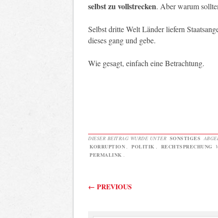
selbst zu vollstrecken
. Aber warum sollte
Selbst dritte Welt Länder liefern Staatsang
dieses gang und gebe.
Wie gesagt, einfach eine Betrachtung.
DIESER BEITRAG WURDE UNTER
SONSTIGES
ABGE
KORRUPTION
,
POLITIK
,
RECHTSPRECHUNG
V
PERMALINK
.
Beitragsnavigati
←
PREVIOUS