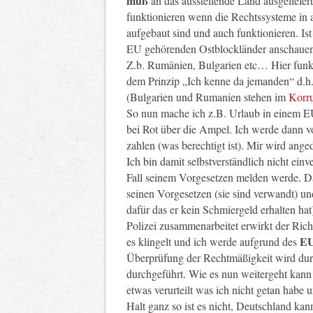
muß
an das ausstellende Land ausgeliefer
funktionieren wenn die Rechtssysteme in 
aufgebaut sind und auch funktionieren. Ist
EU gehörenden Ostblockländer anschauen
Z.b. Rumänien, Bulgarien etc… Hier funk
dem Prinzip „Ich kenne da jemanden“ d.h. d
(Bulgarien und Rumanien stehen im
Korr
So nun mache ich z.B. Urlaub in einem EU
bei Rot über die Ampel. Ich werde dann von
zahlen (was berechtigt ist). Mir wird anged
Ich bin damit selbstverständlich nicht einv
Fall seinem Vorgesetzen melden werde. Dar
seinen Vorgesetzen (sie sind verwandt) un
dafür das er kein Schmiergeld erhalten hat
Polizei zusammenarbeitet erwirkt der Ric
EU
es klingelt und ich werde aufgrund des
Überprüfung der Rechtmäßigkeit wird durch
durchgeführt. Wie es nun weitergeht kann
etwas verurteilt was ich nicht getan habe 
Halt ganz so ist es nicht, Deutschland ka