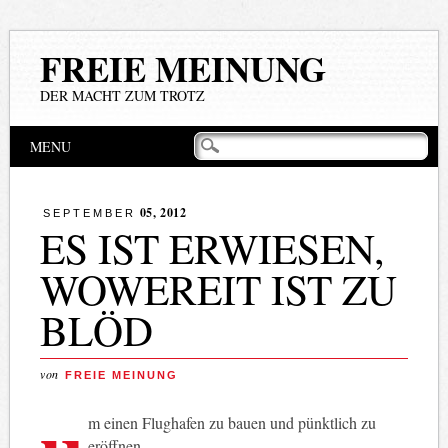
FREIE MEINUNG
DER MACHT ZUM TROTZ
Hauptmenü
Zum
MENU
Inhalt
springen
05, 2012
SEPTEMBER
ES IST ERWIESEN,
WOWEREIT IST ZU
BLÖD
von
FREIE MEINUNG
u
m einen Flughafen zu bauen und pünktlich zu
eröffnen.